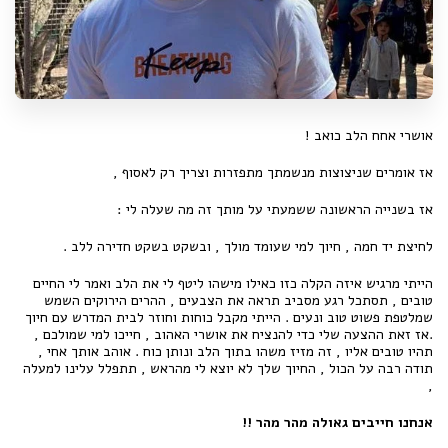
אושרי אחח הלב כואב !
אז אומרים שניצוצות מנשמתך מתפזרות וצריך רק לאסוף ,
אז בשנייה הראשונה ששמעתי על מותך זה מה שעלה לי :
לחיצת יד חמה , חיוך למי שעומד מולך , ובשקט בשקט חדירה ללב .
הייתי מרגיש איזה הקלה כזו כאילו מישהו ליטף לי את הלב ואמר לי החיים
טובים , תסתכל רגע מסביב תראה את הצבעים , ההרים הירוקים השמש
שמלטפת פשוט טוב ונעים . הייתי מקבל כוחות וחוזר לבית המדרש עם חיוך
.אז זאת ההצעה שלי כדי להנציח את אושרי האהוב , חייכו למי שמולכם ,
תהיו טובים אליו , זה מזיז משהו בתוך הלב ונותן כוח . אוהב אותך אחי ,
תודה רבה על הכול , החיוך שלך לא יוצא לי מהראש , תתפלל עלינו למעלה
,
אנחנו חייבים גאולה מהר מהר !!