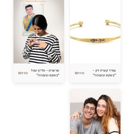
צמיד קשיח דק -
שרשרת - תליון עגול
₪
110
₪
110
"בשקט ובענווה"
"בשקט ובענווה"